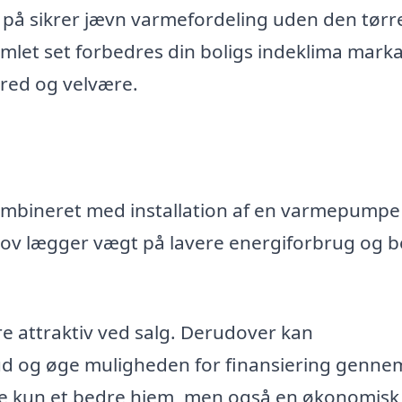
 sikrer jævn varmefordeling uden den tørre 
mlet set forbedres din boligs indeklima marka
lbred og velvære.
mbineret med installation af en varmepumpe
kov lægger vægt på lavere energiforbrug og 
re attraktiv ved salg. Derudover kan
skud og øge muligheden for finansiering genne
ke kun et bedre hjem, men også en økonomisk