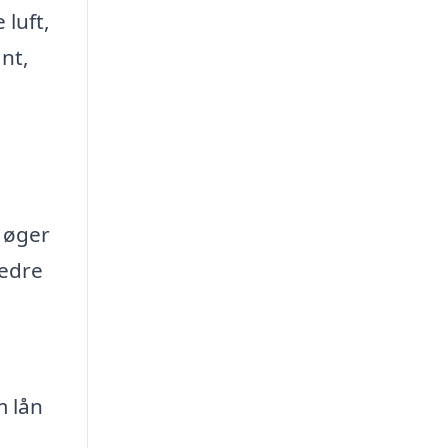
luft,
nt,
 øger
bedre
m lån