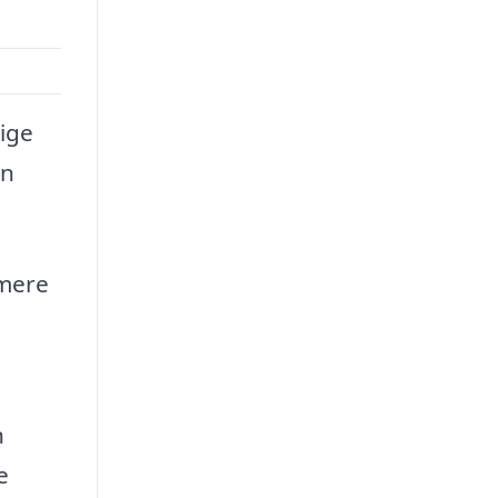
ige
on
 mere
n
e