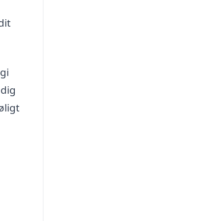
dit
gi
 dig
øligt