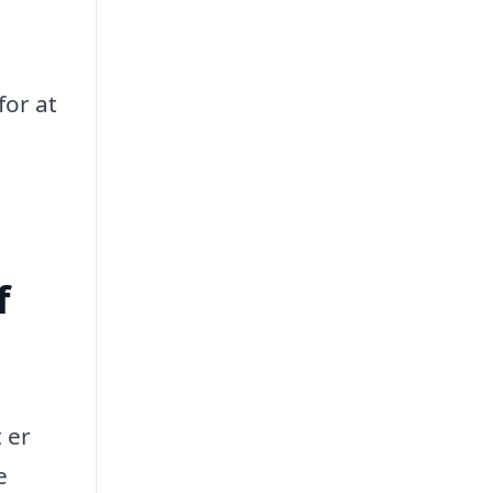
for at
f
 er
e