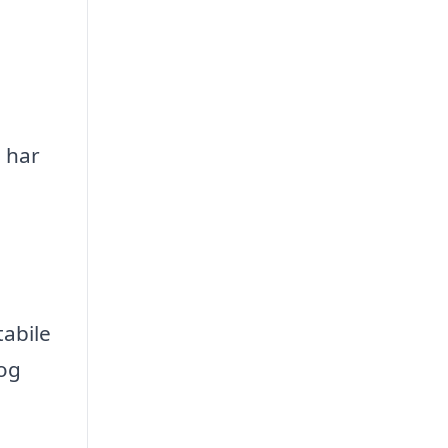
s har
tabile
 og