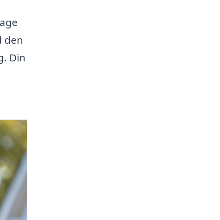
tage
d den
g. Din