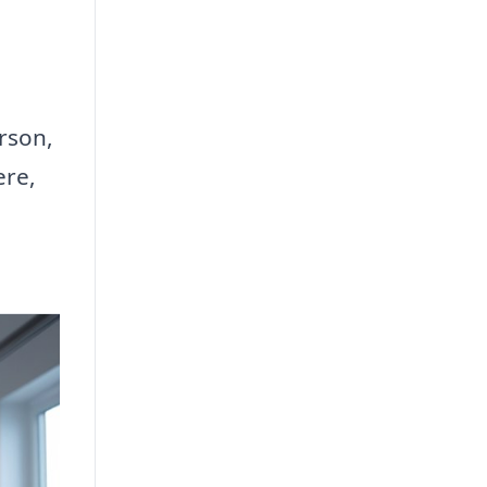
erson,
ere,