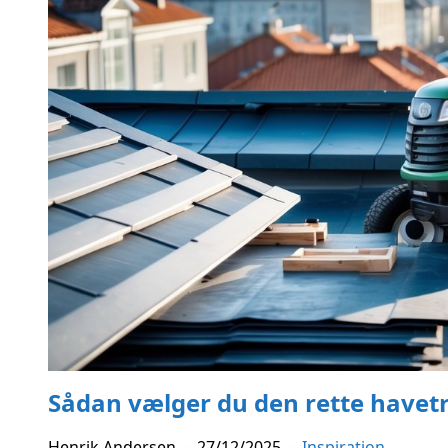
Sådan vælger du den rette havetrak
Henrik Andersen
-
27/12/2025
-
Inspiration